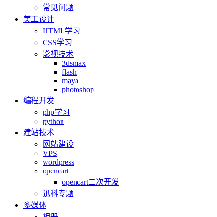
常见问题
美工设计
HTML学习
CSS学习
影视技术
3dsmax
flash
maya
photoshop
编程开发
php学习
python
建站技术
网站建设
VPS
wordpress
opencart
opencart二次开发
迅科专题
多媒体
相册