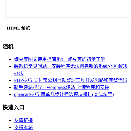
HTML 预览
随机
豌豆荚图文使用指南系列–豌豆荚的初步了解
装系统常见问题：安装程序无法创建新的系统分区 解决
办法
PHP技巧-支付宝公钥自动整理工具开发思路和完整代码
新手建站指导一wordpress建站-上传程序和安装
opencart技巧-简单几步让筛选模块横排(类似淘宝)
快速入口
友情链接
支持本站