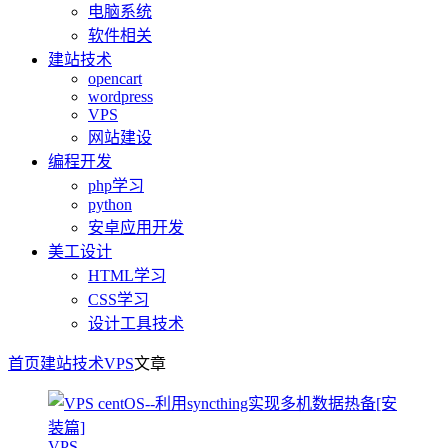
电脑系统
软件相关
建站技术
opencart
wordpress
VPS
网站建设
编程开发
php学习
python
安卓应用开发
美工设计
HTML学习
CSS学习
设计工具技术
首页
建站技术
VPS
文章
VPS