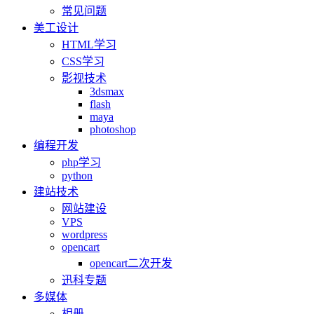
常见问题
美工设计
HTML学习
CSS学习
影视技术
3dsmax
flash
maya
photoshop
编程开发
php学习
python
建站技术
网站建设
VPS
wordpress
opencart
opencart二次开发
迅科专题
多媒体
相册