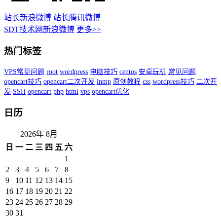
站长新浪微博
站长腾讯微博
SDT技术网新浪微博
更多>>
热门标签
VPS常见问题
root
wordpress
电脑技巧
centos
安卓玩机
常见问题
opencart技巧
opencart二次开发
lnmp
原创教程
css
wordpress技巧
二次开
发
SSH
opencart
php
html
vps
opencart优化
日历
2026年 8月
日
一
二
三
四
五
六
1
2
3
4
5
6
7
8
9
10
11
12
13
14
15
16
17
18
19
20
21
22
23
24
25
26
27
28
29
30
31