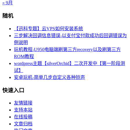
« 9月
随机
【迅科专题】云VPS如何安装系统
三步解决回调信息错误-以支付宝付款成功后回调错误为
例说明
玩机教程-U950电脑端刷第三方recovery以及刷第三方
ROM教程
wordpress主题【silverOrchid】二次开发中【第一阶段测
试】
安卓玩机-简单几步自定义各种铃声
快速入口
友情链接
支持本站
在线投稿
文章归档