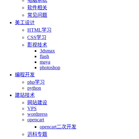
电脑系统
软件相关
常见问题
美工设计
HTML学习
CSS学习
影视技术
3dsmax
flash
maya
photoshop
编程开发
php学习
python
建站技术
网站建设
VPS
wordpress
opencart
opencart二次开发
迅科专题