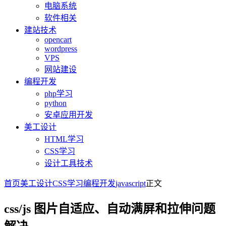
电脑系统
软件相关
建站技术
opencart
wordpress
VPS
网站建设
编程开发
php学习
python
安卓应用开发
美工设计
HTML学习
CSS学习
设计工具技术
首页
美工设计
CSS学习
编程开发
javascript
正文
css/js 图片自适应、自动满屏和拉伸问题