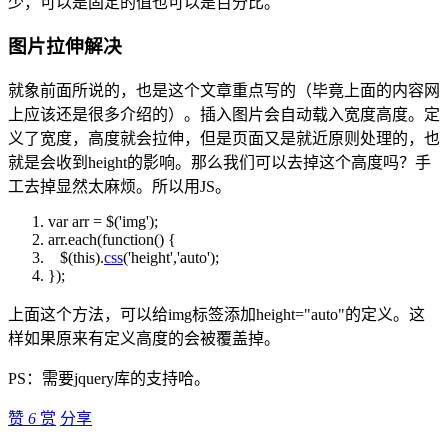
少，可以是固定的值也可以是百分比。
图片拉伸解决
就象前面所说的，也是这个文章重点写的（毕竟上面的内容网
上应该还是很多介绍的）。插入图片会自动载入宽度高度。定
义了宽度，高度就会拉伸，但是页面又是就近原则处理的，也
就是会收到height的影响。那么我们可以去掉这个高度吗？手
工去掉显然太麻烦。所以用JS。
var
arr = $('img');
arr.each(
function
() {
$(
this
).
css
('height','auto');
});
上面这个方法，可以给img标签添加height="auto"的定义。这
样如果原来有定义高度的会被覆盖掉。
PS：需要jquery库的支持哈。
赞
6
赏
分享