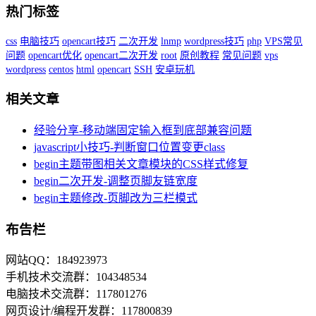
热门标签
css
电脑技巧
opencart技巧
二次开发
lnmp
wordpress技巧
php
VPS常见
问题
opencart优化
opencart二次开发
root
原创教程
常见问题
vps
wordpress
centos
html
opencart
SSH
安卓玩机
相关文章
经验分享-移动端固定输入框到底部兼容问题
javascript小技巧-判断窗口位置变更class
begin主题带图相关文章模块的CSS样式修复
begin二次开发-调整页脚友链宽度
begin主题修改-页脚改为三栏模式
布告栏
网站QQ：184923973
手机技术交流群：104348534
电脑技术交流群：117801276
网页设计/编程开发群：117800839