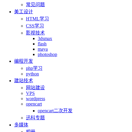
常见问题
美工设计
HTML学习
CSS学习
影视技术
3dsmax
flash
maya
photoshop
编程开发
php学习
python
建站技术
网站建设
VPS
wordpress
opencart
opencart二次开发
迅科专题
多媒体
相册