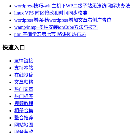
wordpress技巧-win主机下WP二级子站无法访问解决办法
linux VPS 时区修改和时间同步校准
wordpress增强-给wordpress增加文章右侧广告位
wamp/lnmp–多种安装ionCube方法与技巧
html基础学习第七节-略讲网站布局
快速入口
友情链接
支持本站
在线投稿
文章归档
热门文章
热门标签
视频教程
相册合集
整合推荐
网站地图
服务条款