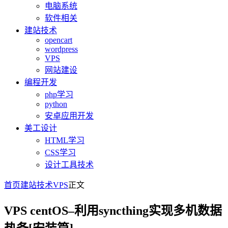
电脑系统
软件相关
建站技术
opencart
wordpress
VPS
网站建设
编程开发
php学习
python
安卓应用开发
美工设计
HTML学习
CSS学习
设计工具技术
首页
建站技术
VPS
正文
VPS centOS–利用syncthing实现多机数据