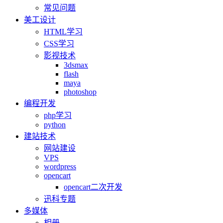
常见问题
美工设计
HTML学习
CSS学习
影视技术
3dsmax
flash
maya
photoshop
编程开发
php学习
python
建站技术
网站建设
VPS
wordpress
opencart
opencart二次开发
迅科专题
多媒体
相册