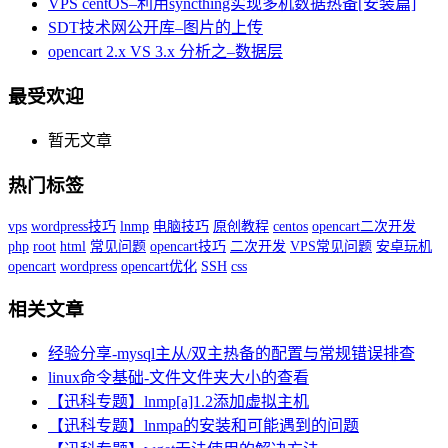
VPS centOS–利用syncthing实现多机数据热备[安装篇]
SDT技术网公开库–图片的上传
opencart 2.x VS 3.x 分析之–数据层
最受欢迎
暂无文章
热门标签
vps
wordpress技巧
lnmp
电脑技巧
原创教程
centos
opencart二次开发
php
root
html
常见问题
opencart技巧
二次开发
VPS常见问题
安卓玩机
opencart
wordpress
opencart优化
SSH
css
相关文章
经验分享-mysql主从/双主热备的配置与常规错误排查
linux命令基础-文件文件夹大小的查看
【迅科专题】lnmp[a]1.2添加虚拟主机
【迅科专题】lnmpa的安装和可能遇到的问题