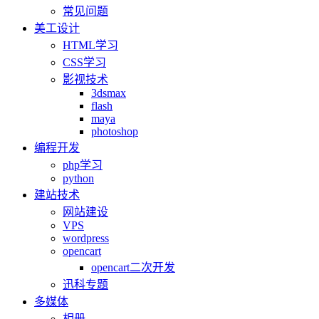
常见问题
美工设计
HTML学习
CSS学习
影视技术
3dsmax
flash
maya
photoshop
编程开发
php学习
python
建站技术
网站建设
VPS
wordpress
opencart
opencart二次开发
迅科专题
多媒体
相册