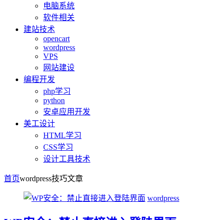
电脑系统
软件相关
建站技术
opencart
wordpress
VPS
网站建设
编程开发
php学习
python
安卓应用开发
美工设计
HTML学习
CSS学习
设计工具技术
首页
wordpress技巧
文章
wordpress