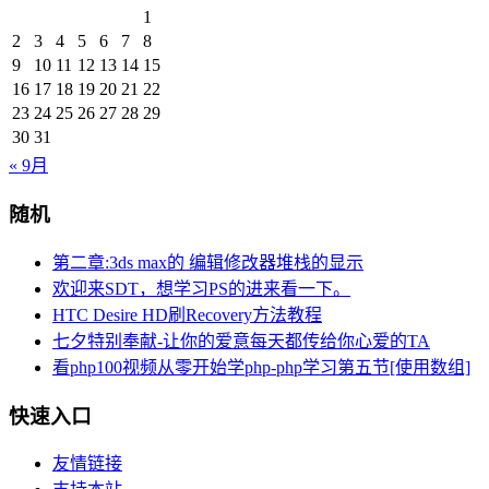
1
2
3
4
5
6
7
8
9
10
11
12
13
14
15
16
17
18
19
20
21
22
23
24
25
26
27
28
29
30
31
« 9月
随机
第二章:3ds max的 编辑修改器堆栈的显示
欢迎来SDT，想学习PS的进来看一下。
HTC Desire HD刷Recovery方法教程
七夕特别奉献-让你的爱意每天都传给你心爱的TA
看php100视频从零开始学php-php学习第五节[使用数组]
快速入口
友情链接