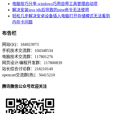
电脑技巧分享-windows巧用自带工具管理启动项
解决安装java jdk后导致的ping命令无法使用
轻松几步解决安卓设备插入电脑打开存储模式无法看到
内存卡问题
布告栏
网站QQ：184923973
手机技术交流群：104348534
电脑技术交流群：117801276
网页设计/编程开发群：117800839
站长综合讨论群：218210149
opencart交流群[热]：50415210
腾讯微信公众号欢迎关注