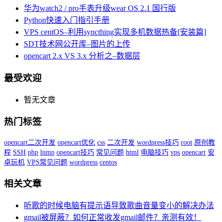
华为watch2 / pro手表升级wear OS 2.1 国行版
Python快速入门指引手册
VPS centOS–利用syncthing实现多机数据热备[安装篇]
SDT技术网公开库–图片的上传
opencart 2.x VS 3.x 分析之–数据层
最受欢迎
暂无文章
热门标签
opencart二次开发
opencart优化
css
二次开发
wordpress技巧
root
原创教
程
SSH
php
lnmp
opencart技巧
常见问题
html
电脑技巧
vps
opencart
安
卓玩机
VPS常见问题
wordpress
centos
相关文章
听歌的时候电脑有提示语导致歌曲音量变小的解决办法
gmail被屏蔽？如何正常收发gmail邮件？亲测有效！