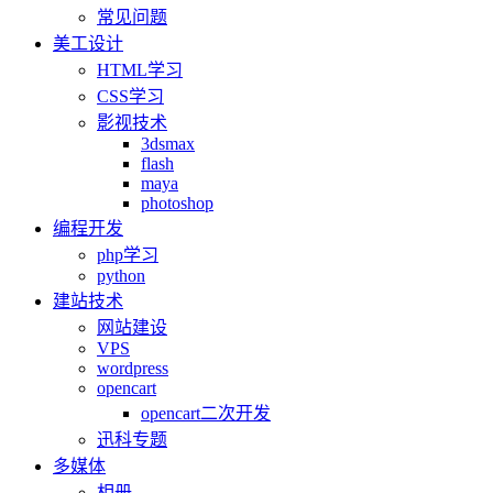
常见问题
美工设计
HTML学习
CSS学习
影视技术
3dsmax
flash
maya
photoshop
编程开发
php学习
python
建站技术
网站建设
VPS
wordpress
opencart
opencart二次开发
迅科专题
多媒体
相册