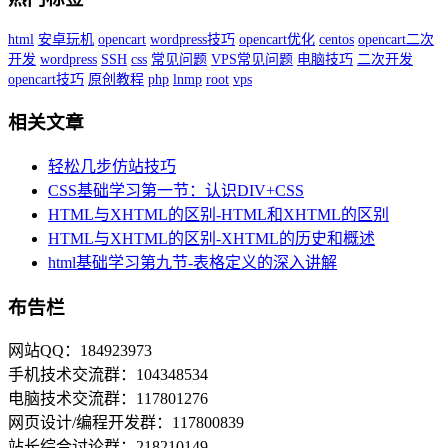
html
安卓玩机
opencart
wordpress技巧
opencart优化
centos
opencart二次
开发
wordpress
SSH
css
常见问题
VPS常见问题
电脑技巧
二次开发
opencart技巧
原创教程
php
lnmp
root
vps
相关文章
轻松几步仿站技巧
CSS基础学习第一节：认识DIV+CSS
HTML与XHTML的区别-HTML和XHTML的区别
HTML与XHTML的区别-XHTML的历史和概述
html基础学习第九节-表格定义的深入讲解
布告栏
网站QQ：184923973
手机技术交流群：104348534
电脑技术交流群：117801276
网页设计/编程开发群：117800839
站长综合讨论群：218210149