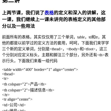
第二讲
上两节课，我们说了
表格
的定义和深入的讲解，这
一课，我们继续上一课未讲完的表格定义的其他部
分以及一些用法
前面所有的表格，其实仅仅用了三个单词，table，td和tr，其
他的都是以前学过的定义方法的套用，呵呵，下面我们来学学
三个新的定义单词，分别是<thead>，<tbody>和<tfoot>，这三
个分别对应定义标头，主题和脚注三个部分，另外还有<th>表
示行头，下面我们来看一组代码
<table width="400" border="1" align="center">
<thead>
<tr>
<th colspan="2">产品</th>
<th colspan="2">描述信息</th>
</tr>
<tr align="center">
<td>公司</td>
<td>编号</td>