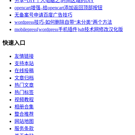
分享~DIY个人电脑之-时间区域的DIY
opencart增强–给opencart添加返回顶部按钮
无备案号申请百度广告技巧
wordpress技巧-如何删除自带“未分类”两个方法
mobilepress[wordpress手机插件]sdt技术网修改汉化版
快速入口
友情链接
支持本站
在线投稿
文章归档
热门文章
热门标签
视频教程
相册合集
整合推荐
网站地图
服务条款