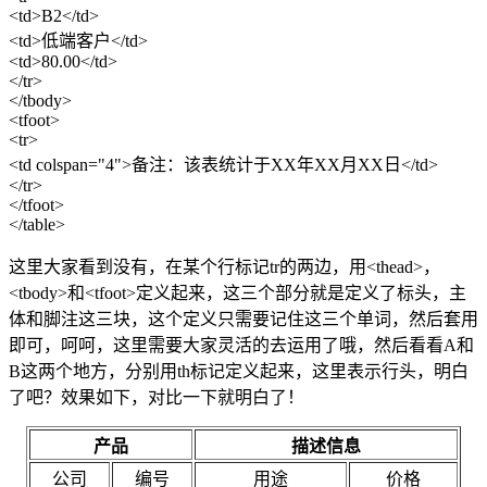
<td>B2</td>
<td>低端客户</td>
<td>80.00</td>
</tr>
</tbody>
<tfoot>
<tr>
<td colspan="4">备注：该表统计于XX年XX月XX日</td>
</tr>
</tfoot>
</table>
这里大家看到没有，在某个行标记tr的两边，用<thead>，
<tbody>和<tfoot>定义起来，这三个部分就是定义了标头，主
体和脚注这三块，这个定义只需要记住这三个单词，然后套用
即可，呵呵，这里需要大家灵活的去运用了哦，然后看看A和
B这两个地方，分别用th标记定义起来，这里表示行头，明白
了吧？效果如下，对比一下就明白了！
产品
描述信息
公司
编号
用途
价格