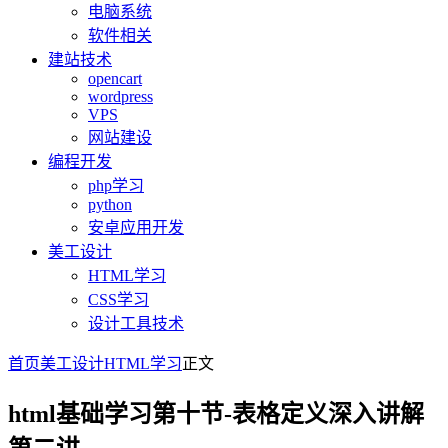
电脑系统
软件相关
建站技术
opencart
wordpress
VPS
网站建设
编程开发
php学习
python
安卓应用开发
美工设计
HTML学习
CSS学习
设计工具技术
首页
美工设计
HTML学习
正文
html基础学习第十节-表格定义深入讲解