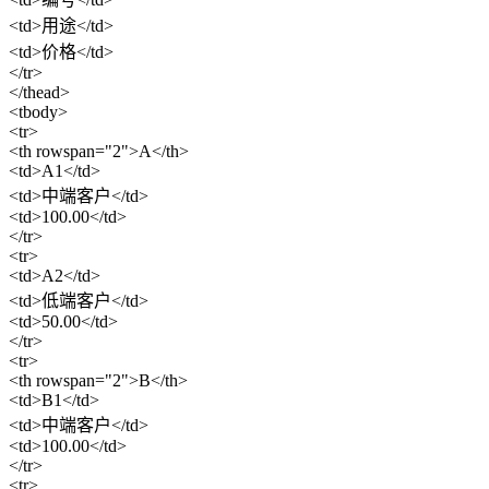
<td>用途</td>
<td>价格</td>
</tr>
</thead>
<tbody>
<tr>
<th rowspan="2">A</th>
<td>A1</td>
<td>中端客户</td>
<td>100.00</td>
</tr>
<tr>
<td>A2</td>
<td>低端客户</td>
<td>50.00</td>
</tr>
<tr>
<th rowspan="2">B</th>
<td>B1</td>
<td>中端客户</td>
<td>100.00</td>
</tr>
<tr>