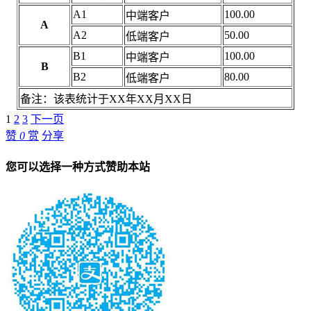
A1
100.00
中端客户
A
A2
50.00
低端客户
B1
100.00
中端客户
B
B2
80.00
低端客户
备注：该表统计于XX年XX月XX日
1
2
3
下一页
赞
0
赏
分享
您可以选择一种方式赞助本站