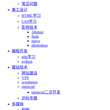
常见问题
美工设计
HTML学习
CSS学习
影视技术
3dsmax
flash
maya
photoshop
编程开发
php学习
python
建站技术
网站建设
VPS
wordpress
opencart
opencart二次开发
迅科专题
多媒体
相册