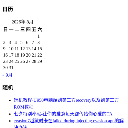
日历
2026年 8月
日
一
二
三
四
五
六
1
2
3
4
5
6
7
8
9
10
11
12
13
14
15
16
17
18
19
20
21
22
23
24
25
26
27
28
29
30
31
« 9月
随机
玩机教程-U950电脑端刷第三方recovery以及刷第三方
ROM教程
七夕特别奉献-让你的爱意每天都传给你心爱的TA
evasion7越狱时卡在failed during injecting evasion app的解
决办法