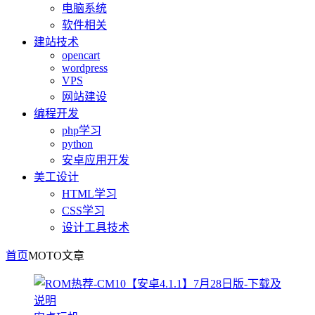
电脑系统
软件相关
建站技术
opencart
wordpress
VPS
网站建设
编程开发
php学习
python
安卓应用开发
美工设计
HTML学习
CSS学习
设计工具技术
首页
MOTO
文章