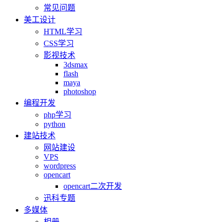
常见问题
美工设计
HTML学习
CSS学习
影视技术
3dsmax
flash
maya
photoshop
编程开发
php学习
python
建站技术
网站建设
VPS
wordpress
opencart
opencart二次开发
迅科专题
多媒体
相册