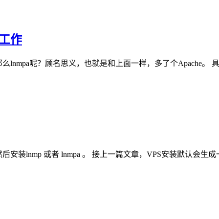
备工作
 的缩写。 那么lnmpa呢？顾名思义，也就是和上面一样，多了个Apache。 具体
然后安装lnmp 或者 lnmpa 。 接上一篇文章，VPS安装默认会生