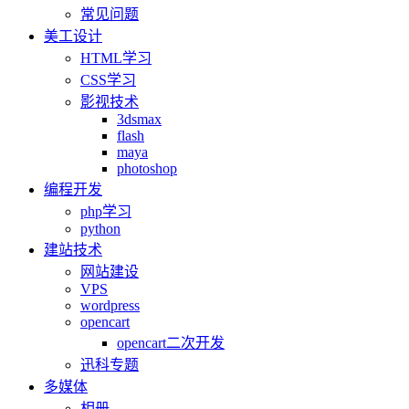
常见问题
美工设计
HTML学习
CSS学习
影视技术
3dsmax
flash
maya
photoshop
编程开发
php学习
python
建站技术
网站建设
VPS
wordpress
opencart
opencart二次开发
迅科专题
多媒体
相册