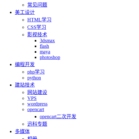
常见问题
美工设计
HTML学习
CSS学习
影视技术
3dsmax
flash
maya
photoshop
编程开发
php学习
python
建站技术
网站建设
VPS
wordpress
opencart
opencart二次开发
迅科专题
多媒体
相册