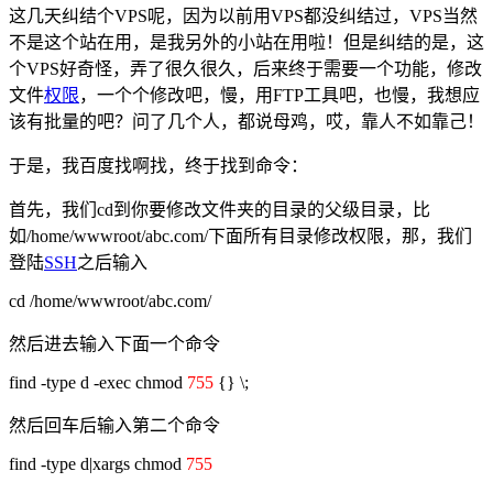
这几天纠结个VPS呢，因为以前用VPS都没纠结过，VPS当然
不是这个站在用，是我另外的小站在用啦！但是纠结的是，这
个VPS好奇怪，弄了很久很久，后来终于需要一个功能，修改
文件
权限
，一个个修改吧，慢，用FTP工具吧，也慢，我想应
该有批量的吧？问了几个人，都说母鸡，哎，靠人不如靠己！
于是，我百度找啊找，终于找到命令：
首先，我们cd到你要修改文件夹的目录的父级目录，比
如/home/wwwroot/abc.com/下面所有目录修改权限，那，我们
登陆
SSH
之后输入
cd /home/wwwroot/abc.com/
然后进去输入下面一个命令
find -type d -exec chmod
755
{} \;
然后回车后输入第二个命令
find -type d|xargs chmod
755