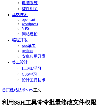
电脑系统
软件相关
建站技术
opencart
wordpress
VPS
网站建设
编程开发
php学习
python
安卓应用开发
美工设计
HTML学习
CSS学习
设计工具技术
首页
建站技术
VPS
正文
利用SSH工具命令批量修改文件权限