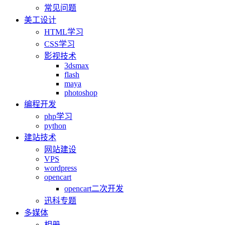
常见问题
美工设计
HTML学习
CSS学习
影视技术
3dsmax
flash
maya
photoshop
编程开发
php学习
python
建站技术
网站建设
VPS
wordpress
opencart
opencart二次开发
迅科专题
多媒体
相册