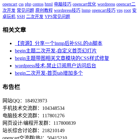
opencart
css
php
centos
html
电脑技巧
opencart优化
wordpress
opencart二
次开发
常见问题
原创教程
wordpress技巧
lnmp
opencart技巧
vps
root
安
卓玩机
SSH
二次开发
VPS常见问题
相关文章
【资源】分享一个lnmp后补SSL的sh脚本
begin主题二次开发-自定义首页幻灯片
begin主题带图相关文章模块的CSS样式修复
wordpress技术-禁止订阅用户访问后台
begin二次开发-首页tab增加多个
布告栏
网站QQ：184923973
手机技术交流群：104348534
电脑技术交流群：117801276
网页设计/编程开发群：117800839
站长综合讨论群：218210149
opencart交流群[热]：50415210