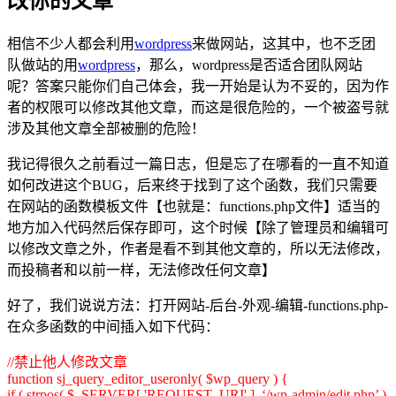
改你的文章
相信不少人都会利用
wordpress
来做网站，这其中，也不乏团
队做站的用
wordpress
，那么，wordpress是否适合团队网站
呢？答案只能你们自己体会，我一开始是认为不妥的，因为作
者的权限可以修改其他文章，而这是很危险的，一个被盗号就
涉及其他文章全部被删的危险！
我记得很久之前看过一篇日志，但是忘了在哪看的一直不知道
如何改进这个BUG，后来终于找到了这个函数，我们只需要
在网站的函数模板文件【也就是：functions.php文件】适当的
地方加入代码然后保存即可，这个时候【除了管理员和编辑可
以修改文章之外，作者是看不到其他文章的，所以无法修改，
而投稿者和以前一样，无法修改任何文章】
好了，我们说说方法：打开网站-后台-外观-编辑-functions.php-
在众多函数的中间插入如下代码：
//禁止他人修改文章
function sj_query_editor_useronly( $wp_query ) {
if ( strpos( $_SERVER[ 'REQUEST_URI' ], ‘/wp-admin/edit.php’ )