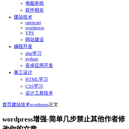
电脑系统
软件相关
建站技术
opencart
wordpress
VPS
网站建设
编程开发
php学习
python
安卓应用开发
美工设计
HTML学习
CSS学习
设计工具技术
首页
建站技术
wordpress
正文
wordpress增强-简单几步禁止其他作者修