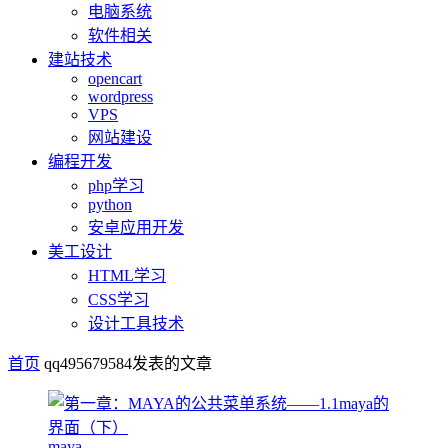
电脑系统
软件相关
建站技术
opencart
wordpress
VPS
网站建设
编程开发
php学习
python
安卓应用开发
美工设计
HTML学习
CSS学习
设计工具技术
首页
qq495679584发表的文章
maya