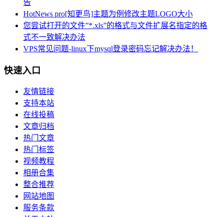
告
HotNews pro[知更鸟]主题为例修改主题LOGO大小
您尝试打开的文件”*.xls”的格式与文件扩展名指定的格
式不一致解决办法
VPS常见问题-linux下mysql登录密码忘记解决办法！
快速入口
友情链接
支持本站
在线投稿
文章归档
热门文章
热门标签
视频教程
相册合集
整合推荐
网站地图
服务条款