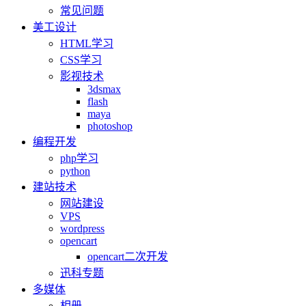
常见问题
美工设计
HTML学习
CSS学习
影视技术
3dsmax
flash
maya
photoshop
编程开发
php学习
python
建站技术
网站建设
VPS
wordpress
opencart
opencart二次开发
迅科专题
多媒体
相册