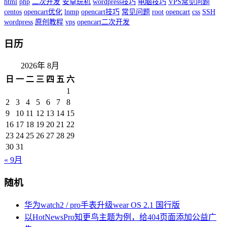
html
php
二次开发
安卓玩机
wordpress技巧
电脑技巧
VPS常见问题
centos
opencart优化
lnmp
opencart技巧
常见问题
root
opencart
css
SSH
wordpress
原创教程
vps
opencart二次开发
日历
2026年 8月
日
一
二
三
四
五
六
1
2
3
4
5
6
7
8
9
10
11
12
13
14
15
16
17
18
19
20
21
22
23
24
25
26
27
28
29
30
31
« 9月
随机
华为watch2 / pro手表升级wear OS 2.1 国行版
以HotNewsPro知更鸟主题为例，给404页面添加公益广