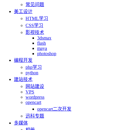
常见问题
美工设计
HTML学习
CSS学习
影视技术
3dsmax
flash
maya
photoshop
编程开发
php学习
python
建站技术
网站建设
VPS
wordpress
opencart
opencart二次开发
迅科专题
多媒体
相册