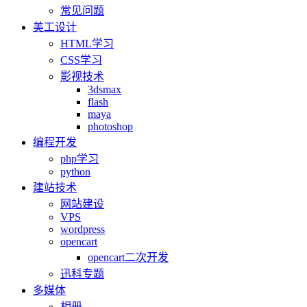
常见问题
美工设计
HTML学习
CSS学习
影视技术
3dsmax
flash
maya
photoshop
编程开发
php学习
python
建站技术
网站建设
VPS
wordpress
opencart
opencart二次开发
迅科专题
多媒体
相册