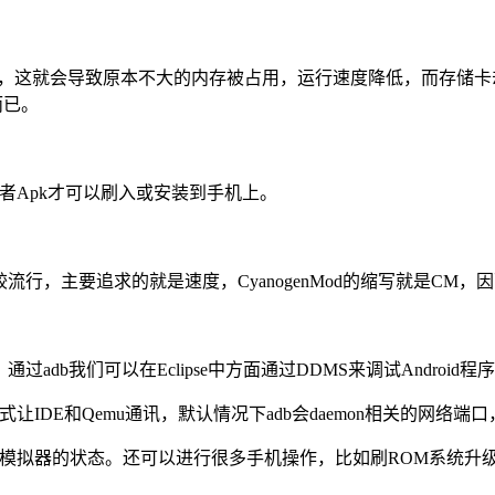
的，这就会导致原本不大的内存被占用，运行速度降低，而存储卡却利
而已。
m或者Apk才可以刷入或安装到手机上。
om比较流行，主要追求的就是速度，CyanogenMod的缩写就是CM，
统的调试桥。通过adb我们可以在Eclipse中方面通过DDMS来调试Andro
口的方式让IDE和Qemu通讯，默认情况下adb会daemon相关的网
模拟器的状态。还可以进行很多手机操作，比如刷ROM系统升级、运