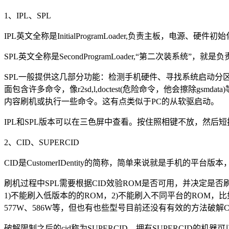
1、IPL、SPL
IPL英文全称是InitialProgramLoader,负责主板，电
SPL英文全称是SecondProgramLoader,“第二次装系
SPL一般提供这几部分功能：检测手机硬件、寻找系统启动分
面包含许多命令，像r2sd,l,doctest(危险命令，他会擦除
内容刷机或执行一些命令。这有点类似于PC的从软驱启动。
IPL和SPL版本可以在三色屏中查看。按住照相键不放，然后
2、CID、SUPERCID
CID是CustomerIDentity的简称，简单来说就是手机的平台版
刷机过程中SPL需要根据CID效验ROM是否可用，并决定是否
1)不能刷入低版本的的ROM，2)不能刷入不同平台的ROM，
577W、586W等，但也有也些型号目前还没有有效的方法破解CI
破解限制之后的cid称为SUPERCID，拥有SUPERCID