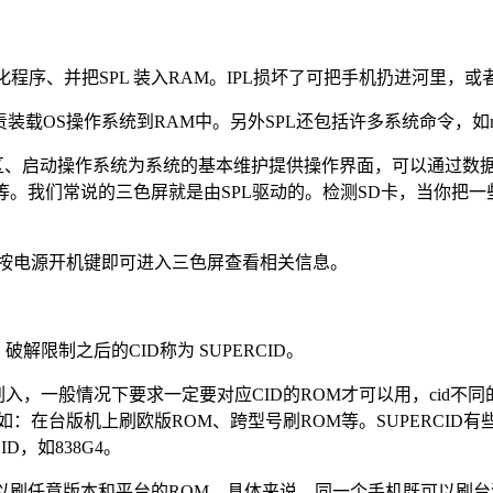
源、硬件初始化程序、并把SPL 装入RAM。IPL损坏了可把手机扔进河里
统”，就是负责装载OS操作系统到RAM中。另外SPL还包括许多系统命
区、启动操作系统为系统的基本维护提供操作界面，可以通过数据线
gsmdata)等。我们常说的三色屏就是由SPL驱动的。检测SD卡，
短按电源开机键即可进入三色屏查看相关信息。
本，破解限制之后的CID称为 SUPERCID。
刷入，一般情况下要求一定要对应CID的ROM才可以用，cid不
比如：在台版机上刷欧版ROM、跨型号刷ROM等。SUPERCI
D，如838G4。
的机器可以刷任意版本和平台的ROM。具体来说，同一个手机既可以刷台